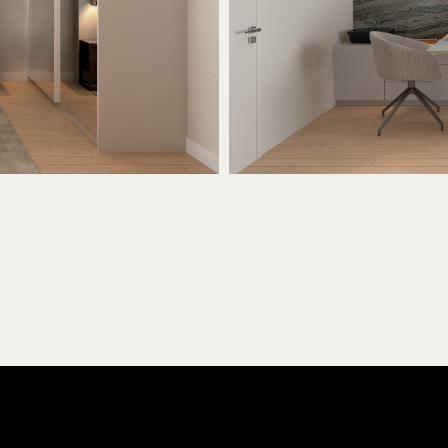
DAYSE@SDAYSE.COM.BR
Horário de funcionamento:
21 97285-2215
Segunda a sexta de 9h às 19h
@SDAYSE