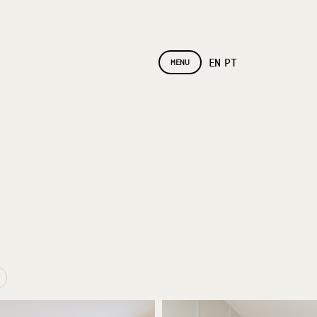
EN
PT
MENU