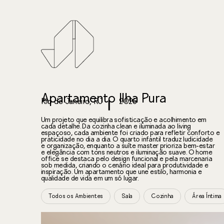
Apartamento Ilha Pura
Rio de Janeiro, RJ
2025
Um projeto que equilibra sofisticação e acolhimento em
cada detalhe. Da cozinha clean e iluminada ao living
espaçoso, cada ambiente foi criado para refletir conforto e
praticidade no dia a dia. O quarto infantil traduz ludicidade
e organização, enquanto a suíte master prioriza bem-estar
e elegância com tons neutros e iluminação suave. O home
office se destaca pelo design funcional e pela marcenaria
sob medida, criando o cenário ideal para produtividade e
inspiração. Um apartamento que une estilo, harmonia e
qualidade de vida em um só lugar.
Todos os Ambientes
Sala
Cozinha
Área Íntima