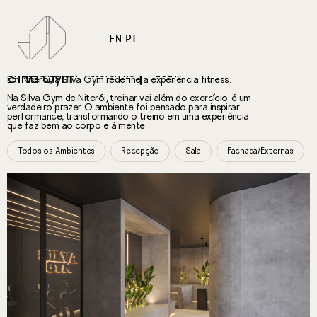
EN
PT
Unidade Niterói - Niterói- RJ
2024
Silva Gym
Em Niterói, a Silva Gym redefine a experiência fitness.
Na Silva Gym de Niterói, treinar vai além do exercício: é um
verdadeiro prazer. O ambiente foi pensado para inspirar
performance, transformando o treino em uma experiência
que faz bem ao corpo e à mente.
Todos os Ambientes
Recepção
Sala
Fachada/Externas